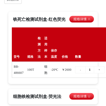
铁死亡检测试剂盒-红色荧光
检
适
测
用
方
样
保存
货号
规格
法
本
温度
价格
数量
BB-
细
100T
-20ºC
￥2600
486607
胞
细胞铁检测试剂盒-荧光法