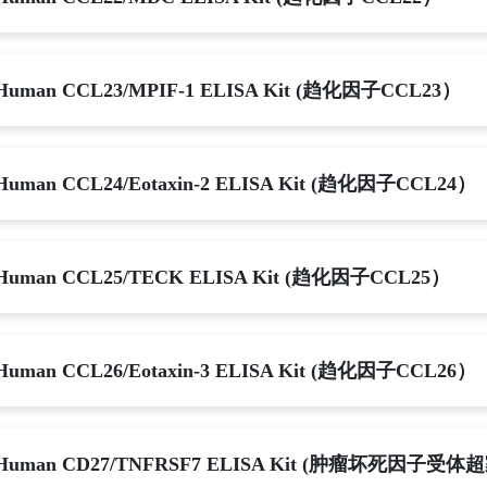
Human CCL23/MPIF-1 ELISA Kit (趋化因子CCL23）
Human CCL24/Eotaxin-2 ELISA Kit (趋化因子CCL24）
Human CCL25/TECK ELISA Kit (趋化因子CCL25）
Human CCL26/Eotaxin-3 ELISA Kit (趋化因子CCL26）
Human CD27/TNFRSF7 ELISA Kit (肿瘤坏死因子受