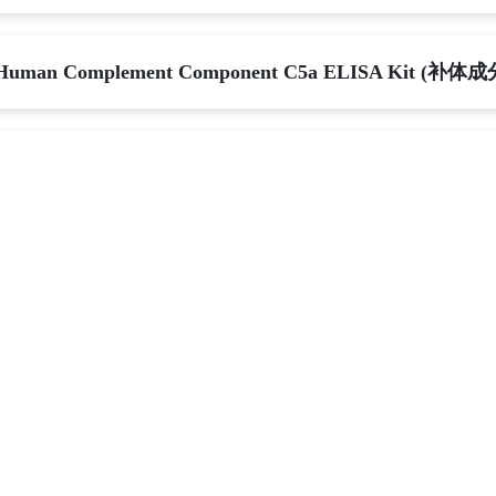
Human Complement Component C5a ELISA Kit (补体
Human Complement Factor H ELISA Kit (补体因子H）
Human Corin ELISA Kit (丝酪氨酸蛋白酶）
Human CRP ELISA Kit (C反应蛋白）