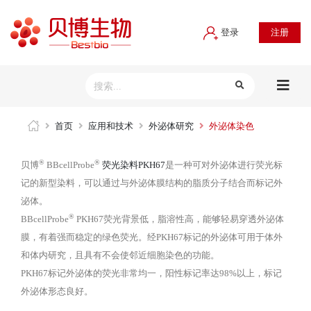
登录
注册
首页
应用和技术
外泌体研究
外泌体染色
®
®
贝博
BBcellProbe
荧光染料PKH67
是一种可对外泌体进行荧光标
记的新型染料，可以通过与外泌体膜结构的脂质分子结合而标记外
泌体。
®
BBcellProbe
PKH67荧光背景低，脂溶性高，能够轻易穿透外泌体
膜，有着强而稳定的绿色荧光。经PKH67标记的外泌体可用于体外
和体内研究，且具有不会使邻近细胞染色的功能。
PKH67标记外泌体的荧光非常均一，阳性标记率达98%以上，标记
外泌体形态良好。