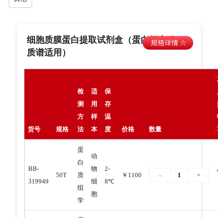
细胞质膜蛋白提取试剂盒（蛋白组实验、
质谱适用）
检
适
保
测
用
存
方
样
温
货号
规格
法
本
度
价格
数量
蛋
动
白
BB-
物
2-
50T
质
￥1100
319949
细
8℃
组
胞
学