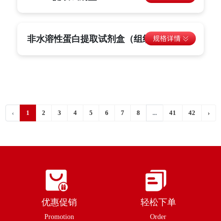
非水溶性蛋白提取试剂盒（组织）
‹
1
2
3
4
5
6
7
8
...
41
42
›
优惠促销
轻松下单
Promotion
Order